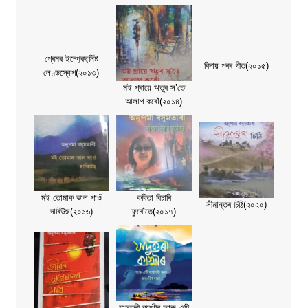
প্ৰেমৰ ইম্প্ৰেছনিষ্ট
বিদায় পৰৰ গীত(২০১৫)
লেণ্ডস্কেপ(২০১৩)
মই প্ৰায়ে ঋতুৰ স’তে
আলাপ কৰোঁ(২০১৪)
মই তোমাক ভাল পাওঁ
কবিতা বিচাৰি
সীমান্তৰ চিঠি(২০২০)
দাৰিউছ(২০১৬)
ফুৰোঁতে(২০১৭)
যাদুকৰী কাশ্মীৰ আৰু এটি