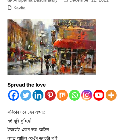
Anupama Basumatary
December 22, 2022
Kavita
Spread the love
কবিতাৰ দৰে চহৰ এখনত
মই ঘূৰি ফুৰিছোঁ
ইয়াতেই এজন ৰজা আছিল
লগত আছিল তেওঁৰ ৰূপৱতী ৰাণী