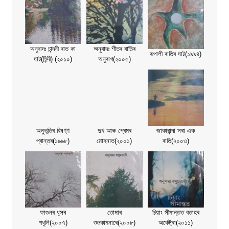
অনুবাদঃ চান্দনী ৰাত কা
অনুবাদঃ শীতৰ ৰাতিৰ
ৰূপালী ৰাতিৰ ঘাট(১৯৯৪)
ঘাট(হিন্দী) (২০১০)
অনুৰাগ(২০০৫)
অনুভূতিৰ বিষণ্ণ
দুখ আৰু প্ৰেমৰ
জাকাৰান্দা সৰা এক
প্ৰান্তৰ(১৯৯৮)
মোহনাত(২০০১)
ৰাতি(২০০৩)
ফাগুনৰ ধূসৰ
তোমাৰ
চিয়াং সীমান্তত বতাহৰ
গধূলি(২০০৭)
শুভকামনাৰে(২০০৮)
অৰ্কেষ্ট্ৰা(২০১১)