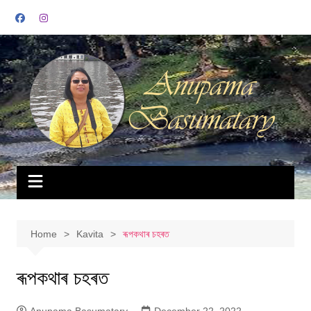
Skip
to
content
Home
Kavita
ৰূপকথাৰ চহৰত
ৰূপকথাৰ চহৰত