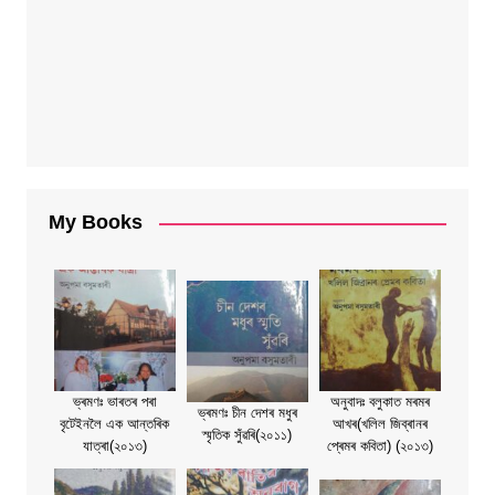
My Books
ভ্ৰমণঃ ভাৰতৰ পৰা
অনুবাদঃ বলুকাত মৰমৰ
ভ্ৰমণঃ চীন দেশৰ মধুৰ
বৃটেইনলৈ এক আন্তৰিক
আখৰ(খলিল জিব্ৰানৰ
স্মৃতিক সুঁৱৰি(২০১১)
যাত্ৰা(২০১৩)
প্ৰেমৰ কবিতা) (২০১৩)