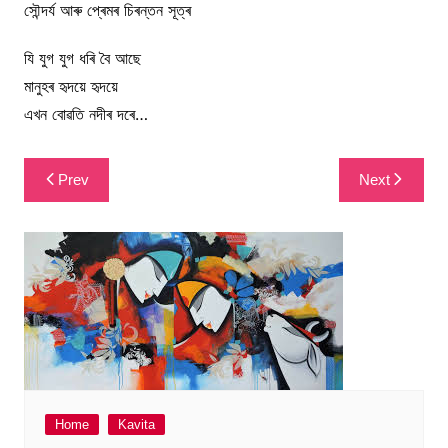
সৌন্দৰ্য আৰু প্ৰেমৰ চিৰন্তন সূত্ৰ
যি যুগ যুগ ধৰি বৈ আছে
মানুহৰ হৃদয়ে হৃদয়ে
এখন বোৱতি নদীৰ দৰে…
Post
Prev
Next
navigation
Home
Kavita