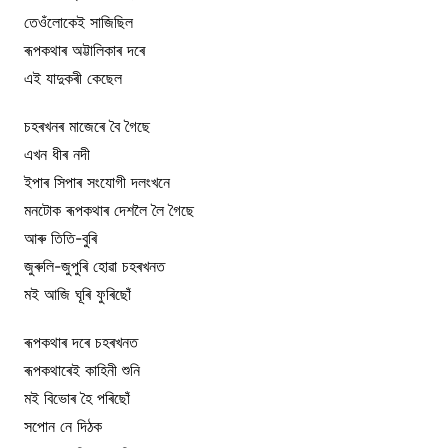
তেওঁলোকেই সাজিছিল
ৰূপকথাৰ অট্টালিকাৰ দৰে
এই যাদুকৰী কেছেল
চহৰখনৰ মাজেৰে বৈ গৈছে
এখন ধীৰ নদী
ইপাৰ সিপাৰ সংযোগী দলংখনে
মনটোক ৰূপকথাৰ দেশলৈ লৈ গৈছে
আৰু তিতি-বুৰি
জুৰুলি-জুপুৰি হোৱা চহৰখনত
মই আজি ঘূৰি ফুৰিছোঁ
ৰূপকথাৰ দৰে চহৰখনত
ৰূপকথাৰেই কাহিনী শুনি
মই বিভোৰ হৈ পৰিছোঁ
সপোন নে দিঠক