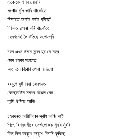
একোকে মনিব নোৱাৰি
সপোন বুলি ভাবি থাকোঁতে
দিঠকতে অনাই বনাই ঘূৰিছোঁ
দিঠকত কল্পনা কৰি থাকোঁতে
চহৰখনেই হৈ উঠিছে সপোনপুৰী
চহৰ এখন ইমান সুন্দৰ হয় নে নহয়
মোৰ চহৰৰ সংজ্ঞাত
অতদিনে বিচাৰি পোৱা নাছিলো
বৰষুণে ধুই নিয়া চহৰখনত
কেছেলটোৰ সমগ্ৰ অঞ্চল যেন
কান্দি উঠিছে আজি
চহৰখনত অট্টালিকাৰ স্ৰষ্টা আজি নাই
পিছে বিশ্ববাসীয়ে তেওঁলোকক সুঁৱৰি সুঁৱৰি
কিন্‌ কিন্‌ বৰষুণে বৰষুণে বিচাৰি ফুৰিছে